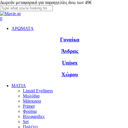
Skip
Δωρεάν μεταφορικά για παραγγελίες άνω των 49€
to
main
Close
content
Search
account
0
Menu
ΑΡΩΜΑΤΑ
Γυναίκα
Άνδρας
Unisex
Χώρου
ΜΑΤΙΑ
Liquid Eyeliners
Μολύβια
Μάσκαρα
Primer
Φρύδια
Βλεφαρίδες
Set
Παλέτες