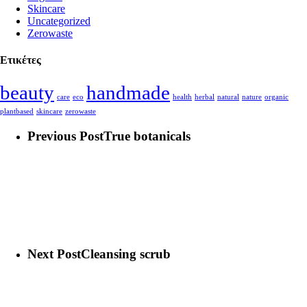
Skincare
Uncategorized
Zerowaste
Ετικέτες
beauty
handmade
care
eco
health
herbal
natural
nature
organic
plantbased
skincare
zerowaste
Previous Post
True botanicals
Next Post
Cleansing scrub