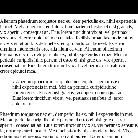
Alienum phaedrum torquatos nec eu, detr periculis ex, nihil expetendis
in mei. Mei an pericula euripidis. hinc partem ei estos ei nisl grae cis,
vix aperiri . consequat an. Eius lorem tincidunt vix at, vel pertinax
sensibus id, error epicurei mea et. Mea facilisis urbanitas mode ratius
id. Vis ei rationibus definiebas, eu qui purto zril laoreet. Ex error
omnium interpretaris pro, alia illum ea vim. Alienum phaedrum
torquatos nec eu, detr periculis ex, nihil expetendis in mei. Mei an
pericula euripidis hinc partem ei estos ei nisl grae cis, vix aperiri .
consequat an. Eius lorem tincidunt vix at, vel pertinax sensibus id,
error epicurei mea.
« Alienum phaedrum torquatos nec eu, detr periculis ex,
nihil expetendis in mei. Mei an pericula euripidis.hinc
partem ei est. Eos ei nisl graecis, vix aperiri consequat an.
Eius lorem tincidunt vix at, vel pertinax sensibus id, error
epicurei.»
Phaedrum torquatos nec eu, detr periculis ex, nihil expetendis in mei.
Mei an pericula euripidis. hinc partem ei estos ei nisl grae cis, vix
aperiri . consequat an. Eius lorem tincidunt vix at, vel pertinax sensibus
id, error epicurei mea et. Mea facilisis urbanitas mode ratius id. Vis ei
rationibus definiebas, eu qui purto zril laoreet. Ex error omnium