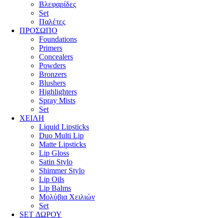
Βλεφαρίδες
Set
Παλέτες
ΠΡΟΣΩΠΟ
Foundations
Primers
Concealers
Powders
Bronzers
Blushers
Highlighters
Spray Mists
Set
ΧΕΙΛΗ
Liquid Lipsticks
Duo Multi Lip
Matte Lipsticks
Lip Gloss
Satin Stylo
Shimmer Stylo
Lip Oils
Lip Balms
Μολύβια Χειλιών
Set
SET ΔΩΡΟΥ