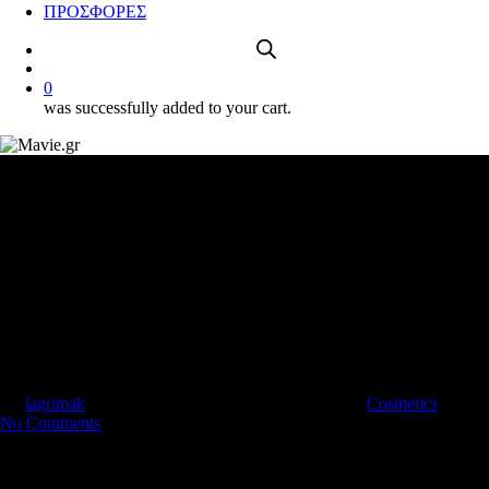
ΠΡΟΣΦΟΡΕΣ
account
0
was successfully added to your cart.
Nourish organic
By
lagrimak
9 Οκτωβρίου, 2020
13 Αυγούστου, 2025
Cosmetics
No Comments