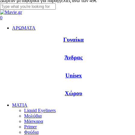
Δωρεάν μεταφορικά για παραγγελίες άνω των 49€
Close
Search
account
0
Menu
ΑΡΩΜΑΤΑ
Γυναίκα
Άνδρας
Unisex
Χώρου
ΜΑΤΙΑ
Liquid Eyeliners
Μολύβια
Μάσκαρα
Primer
Φρύδια