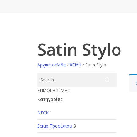
Skip
to
main
Γυναίκα
Άν
content
Satin Stylo
Αρχική σελίδα
ΧΕΙΛΗ
Satin Stylo
ΕΠΙΛΟΓΗ ΤΙΜΗΣ
Κατηγορίες
NECK
1
Scrub Προσώπου
3