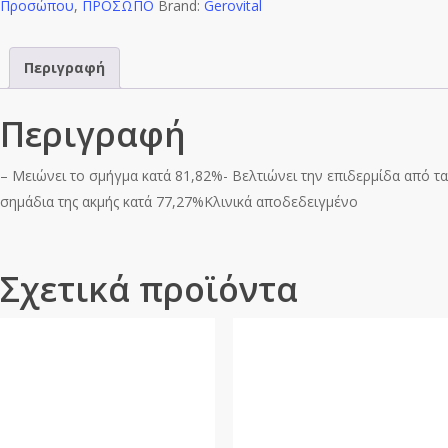
Προσώπου
Active
,
ΠΡΟΣΩΠΟ
Brand:
Gerovital
Κρέμα
Αντιμικροβιακής
Περιγραφή
Προστασίας
15ml
Περιγραφή
ποσότητα
– Μειώνει το σμήγμα κατά 81,82%- Βελτιώνει την επιδερμίδα από τα
σημάδια της ακμής κατά 77,27%Κλινικά αποδεδειγμένο
Σχετικά προϊόντα