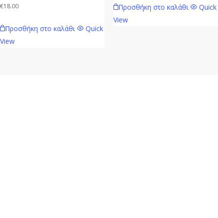
€
18.00
Προσθήκη στο καλάθι
Quick
View
Προσθήκη στο καλάθι
Quick
View
Mavie.gr
Ηλεκτρονικό κατάστημα λιανικής πώλησης Καλλυντικών,
Αρωμάτων Τύπου, Ειδών Μακιγιάζ & Δώρων των πιο Hot
Οίκων. ΔΩΡΕΑΝ μεταφορικά για αγορές άνω των 49€
πανελλαδικά.