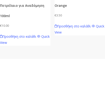
Πετρέλαιο για Αναδόμηση
Orange
€
3.50
100ml
€
10.00
Προσθήκη στο καλάθι
Quick
View
Προσθήκη στο καλάθι
Quick
View
Mavie.gr
Ηλεκτρονικό κατάστημα λιανικής πώλησης Καλλυντικών,
Αρωμάτων Τύπου, Ειδών Μακιγιάζ & Δώρων των πιο Hot