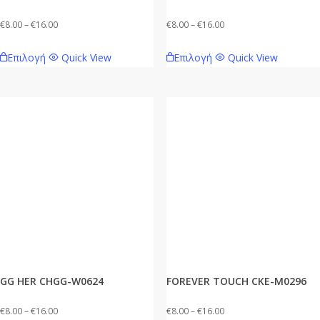
Price
Price
€
8.00
–
€
16.00
€
8.00
–
€
16.00
range:
range:
Αυτό
Αυτό
Επιλογή
Quick View
Επιλογή
Quick View
€8.00
€8.00
το
το
through
through
προϊόν
προϊόν
€16.00
€16.00
έχει
έχει
πολλαπλές
πολλαπλές
παραλλαγές.
παραλλαγές.
Οι
Οι
επιλογές
επιλογές
μπορούν
μπορούν
να
να
επιλεγούν
επιλεγούν
στη
στη
σελίδα
σελίδα
GG HER CHGG-W0624
FOREVER TOUCH CKE-M0296
του
του
προϊόντος
προϊόντος
Price
Price
€
8.00
–
€
16.00
€
8.00
–
€
16.00