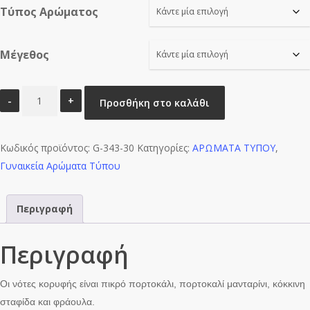
Τύπος Αρώματος
through
€16.00
Μέγεθος
BQ
Προσθήκη στο καλάθι
CLASSIC
BQ-
Κωδικός προϊόντος:
W0456
G-343-30
Κατηγορίες:
ΑΡΩΜΑΤΑ ΤΥΠΟΥ
,
Γυναικεία Αρώματα Τύπου
ποσότητα
Περιγραφή
Περιγραφή
Οι νότες κορυφής είναι πικρό πορτοκάλι, πορτοκαλί μανταρίνι, κόκκινη
σταφίδα και φράουλα.