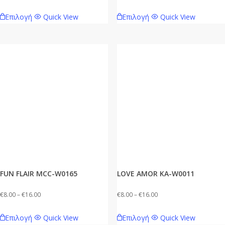
range:
range:
Αυτό
Αυτό
Επιλογή
Quick View
Επιλογή
Quick View
€8.00
€8.00
το
το
through
through
προϊόν
προϊόν
€16.00
€16.00
έχει
έχει
πολλαπλές
πολλαπλές
παραλλαγές.
παραλλαγές.
Οι
Οι
επιλογές
επιλογές
μπορούν
μπορούν
να
να
επιλεγούν
επιλεγούν
στη
στη
σελίδα
σελίδα
FUN FLAIR MCC-W0165
LOVE AMOR KA-W0011
του
του
προϊόντος
προϊόντος
Price
Price
€
8.00
–
€
16.00
€
8.00
–
€
16.00
range:
range:
Αυτό
Αυτό
Επιλογή
Quick View
Επιλογή
Quick View
€8.00
€8.00
το
το