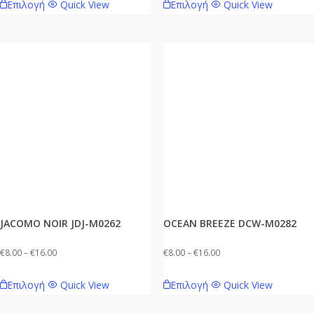
Επιλογή
Quick View
Επιλογή
Quick View
€8.00
€8.00
το
το
through
through
προϊόν
προϊόν
€16.00
€16.00
έχει
έχει
πολλαπλές
πολλαπλές
παραλλαγές.
παραλλαγές.
Οι
Οι
επιλογές
επιλογές
μπορούν
μπορούν
να
να
επιλεγούν
επιλεγούν
στη
στη
σελίδα
σελίδα
JACOMO NOIR JDJ-M0262
OCEAN BREEZE DCW-M0282
του
του
προϊόντος
προϊόντος
Price
Price
€
8.00
–
€
16.00
€
8.00
–
€
16.00
range:
range:
Αυτό
Αυτό
Επιλογή
Quick View
Επιλογή
Quick View
€8.00
€8.00
το
το
through
through
προϊόν
προϊόν