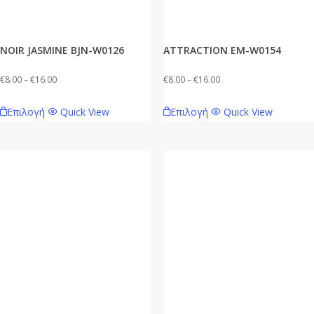
NOIR JASMINE BJN-W0126
ATTRACTION EM-W0154
Price
Price
€
8.00
–
€
16.00
€
8.00
–
€
16.00
range:
range:
Αυτό
Αυτό
Επιλογή
Quick View
Επιλογή
Quick View
€8.00
€8.00
το
το
through
through
προϊόν
προϊόν
€16.00
€16.00
έχει
έχει
πολλαπλές
πολλαπλές
παραλλαγές.
παραλλαγές.
Οι
Οι
επιλογές
επιλογές
μπορούν
μπορούν
να
να
επιλεγούν
επιλεγούν
στη
στη