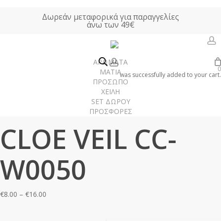
Skip
Δωρεάν μεταφορικά για παραγγελίες
to
άνω των 49€
main
content
a
account
ΑΡΩΜΑΤΑ
0
Αρχική σελίδα
ΑΡΩΜΑΤΑ ΤΥΠΟΥ
Γυναικεία Αρώματα Τύπου
ΜΑΤΙΑ
was successfully added to your cart.
ΠΡΟΣΩΠΟ
CLOE VEIL CC-W0050
ΧΕΙΛΗ
SET ΔΩΡΟΥ
ΠΡΟΣΦΟΡΕΣ
Γυναίκα
CLOE VEIL CC-
Άνδρας
Unisex
W0050
Χώρου
Price
€
8.00
–
€
16.00
range:
€8.00