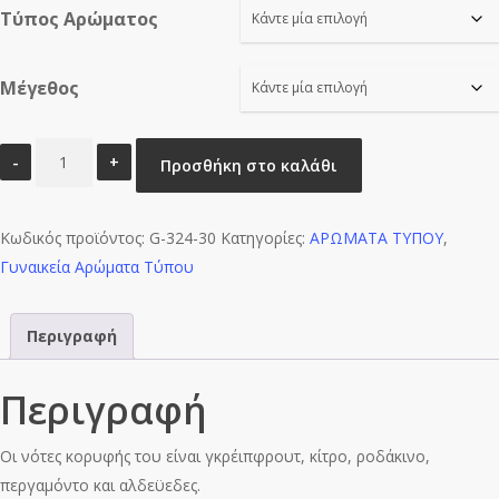
Τύπος Αρώματος
through
€16.00
Μέγεθος
CLOE
Προσθήκη στο καλάθι
VEIL
CC-
Κωδικός προϊόντος:
W0050
G-324-30
Κατηγορίες:
ΑΡΩΜΑΤΑ ΤΥΠΟΥ
,
Γυναικεία Αρώματα Τύπου
ποσότητα
Περιγραφή
Περιγραφή
Οι νότες κορυφής του είναι γκρέιπφρουτ, κίτρο, ροδάκινο,
περγαμόντο και αλδεϋεδες.