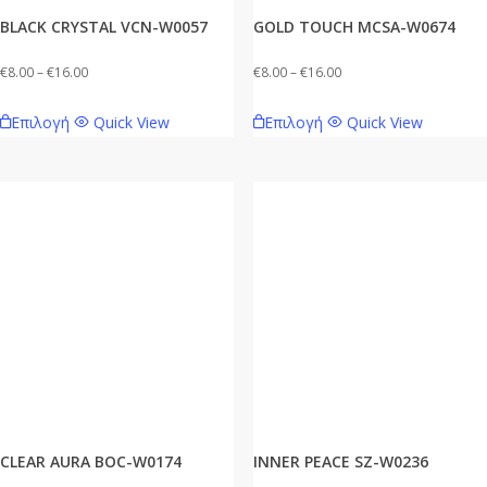
σελίδα
σελίδα
BLACK CRYSTAL VCN-W0057
GOLD TOUCH MCSA-W0674
του
του
προϊόντος
προϊόντος
Price
Price
€
8.00
–
€
16.00
€
8.00
–
€
16.00
range:
range:
Αυτό
Αυτό
Επιλογή
Quick View
Επιλογή
Quick View
€8.00
€8.00
το
το
through
through
προϊόν
προϊόν
€16.00
€16.00
έχει
έχει
πολλαπλές
πολλαπλές
παραλλαγές.
παραλλαγές.
Οι
Οι
επιλογές
επιλογές
μπορούν
μπορούν
να
να
επιλεγούν
επιλεγούν
στη
στη
σελίδα
σελίδα
CLEAR AURA BOC-W0174
INNER PEACE SZ-W0236
του
του