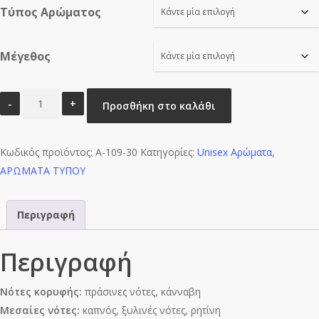
Τύπος Αρώματος
through
€16.00
Μέγεθος
DARK
Προσθήκη στο καλάθι
SOUL
NBA-
Κωδικός προϊόντος:
U0602
A-109-30
Κατηγορίες:
Unisex Αρώματα
,
ΑΡΩΜΑΤΑ ΤΥΠΟΥ
ποσότητα
Περιγραφή
Περιγραφή
Νότες κορυφής:
πράσινες νότες, κάνναβη
Μεσαίες νότες:
καπνός, ξυλινές νότες, ρητίνη