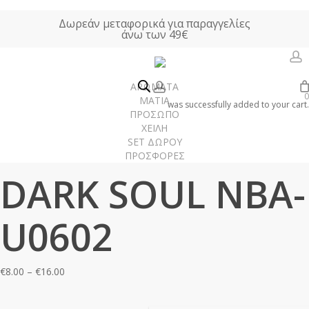
Skip
Δωρεάν μεταφορικά για παραγγελίες
to
άνω των 49€
main
content
a
account
ΑΡΩΜΑΤΑ
0
Αρχική σελίδα
ΑΡΩΜΑΤΑ ΤΥΠΟΥ
Unisex Αρώματα
DARK SOUL
ΜΑΤΙΑ
was successfully added to your cart.
ΠΡΟΣΩΠΟ
NBA-U0602
ΧΕΙΛΗ
SET ΔΩΡΟΥ
ΠΡΟΣΦΟΡΕΣ
Γυναίκα
DARK SOUL NBA-
Άνδρας
Unisex
U0602
Χώρου
Price
€
8.00
–
€
16.00
range:
€8.00