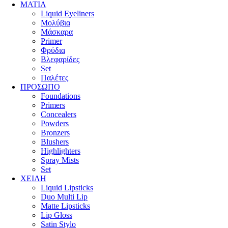
ΜΑΤΙΑ
Liquid Eyeliners
Μολύβια
Μάσκαρα
Primer
Φρύδια
Βλεφαρίδες
Set
Παλέτες
ΠΡΟΣΩΠΟ
Foundations
Primers
Concealers
Powders
Bronzers
Blushers
Highlighters
Spray Mists
Set
ΧΕΙΛΗ
Liquid Lipsticks
Duo Multi Lip
Matte Lipsticks
Lip Gloss
Satin Stylo