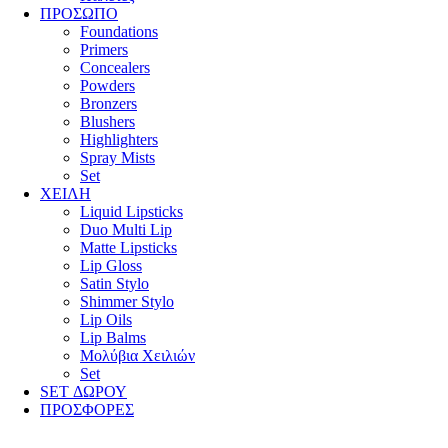
ΠΡΟΣΩΠΟ
Foundations
Primers
Concealers
Powders
Bronzers
Blushers
Highlighters
Spray Mists
Set
ΧΕΙΛΗ
Liquid Lipsticks
Duo Multi Lip
Matte Lipsticks
Lip Gloss
Satin Stylo
Shimmer Stylo
Lip Oils
Lip Balms
Μολύβια Χειλιών
Set
SET ΔΩΡΟΥ
ΠΡΟΣΦΟΡΕΣ