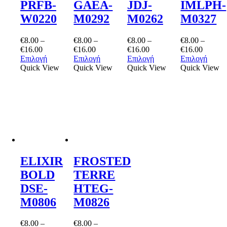
PRFB-
GAEA-
JDJ-
IMLPH-
W0220
M0292
M0262
M0327
€
8.00
–
€
8.00
–
€
8.00
–
€
8.00
–
Price
Price
Price
Price
€
16.00
€
16.00
€
16.00
€
16.00
range:
Αυτό
range:
Αυτό
range:
Αυτό
range:
Αυτό
Επιλογή
Επιλογή
Επιλογή
Επιλογή
€8.00
το
€8.00
το
€8.00
το
€8.00
το
Quick View
Quick View
Quick View
Quick View
through
προϊόν
through
προϊόν
through
προϊόν
throug
προϊό
€16.00
έχει
€16.00
έχει
€16.00
έχει
€16.00
έχει
πολλαπλές
πολλαπλές
πολλαπλές
πολλα
παραλλαγές.
παραλλαγές.
παραλλαγές.
παραλ
Οι
Οι
Οι
Οι
επιλογές
επιλογές
επιλογές
επιλο
μπορούν
μπορούν
μπορούν
μπορ
να
να
να
να
επιλεγούν
επιλεγούν
επιλεγούν
επιλε
στη
στη
στη
στη
ELIXIR
FROSTED
σελίδα
σελίδα
σελίδα
σελίδ
BOLD
TERRE
του
του
του
του
προϊόντος
προϊόντος
προϊόντος
προϊό
DSE-
HTEG-
M0806
M0826
€
8.00
–
€
8.00
–