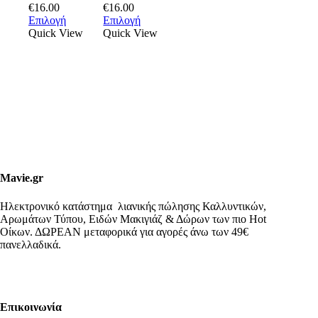
Price
Price
€
16.00
€
16.00
range:
Αυτό
range:
Αυτό
Επιλογή
Επιλογή
€8.00
το
€8.00
το
Quick View
Quick View
through
προϊόν
through
προϊόν
€16.00
έχει
€16.00
έχει
πολλαπλές
πολλαπλές
παραλλαγές.
παραλλαγές.
Οι
Οι
επιλογές
επιλογές
μπορούν
μπορούν
να
να
επιλεγούν
επιλεγούν
στη
στη
σελίδα
σελίδα
Mavie.gr
του
του
προϊόντος
προϊόντος
Ηλεκτρονικό κατάστημα λιανικής πώλησης Καλλυντικών,
Αρωμάτων Τύπου, Ειδών Μακιγιάζ & Δώρων των πιο Hot
Οίκων. ΔΩΡΕΑΝ μεταφορικά για αγορές άνω των 49€
πανελλαδικά.
Επικοινωνία