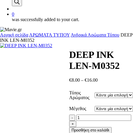
account
0
was successfully added to your cart.
Αρχική σελίδα
ΑΡΩΜΑΤΑ ΤΥΠΟΥ
Ανδρικά Αρώματα Τύπου
DEEP
INK LEN-M0352
DEEP INK
LEN-M0352
Price
€
8.00
–
€
16.00
range:
€8.00
Τύπος
through
Αρώματος
€16.00
Μέγεθος
DEEP
INK
LEN-
Προσθήκη στο καλάθι
M0352