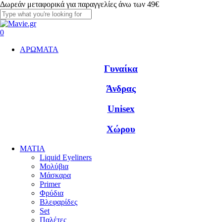
Skip
Δωρεάν μεταφορικά για παραγγελίες άνω των 49€
to
main
Close
content
Search
account
0
Menu
ΑΡΩΜΑΤΑ
Γυναίκα
Άνδρας
Unisex
Χώρου
ΜΑΤΙΑ
Liquid Eyeliners
Μολύβια
Μάσκαρα
Primer
Φρύδια
Βλεφαρίδες
Set
Παλέτες