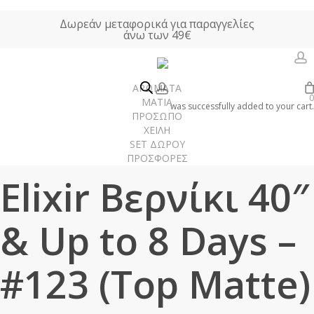
Skip
Δωρεάν μεταφορικά για παραγγελίες
to
άνω των 49€
main
content
a
account
ΑΡΩΜΑΤΑ
0
Αρχική σελίδα
ΓΥΝΑΙΚΑ
ΝΥΧΙΑ
Elixir Βερνίκι 40″ & Up to 8 Days
ΜΑΤΙΑ
was successfully added to your cart.
ΠΡΟΣΩΠΟ
– #123 (Top Matte)
ΧΕΙΛΗ
SET ΔΩΡΟΥ
ΠΡΟΣΦΟΡΕΣ
Γυναίκα
Elixir Βερνίκι 40″
Άνδρας
Unisex
& Up to 8 Days –
Χώρου
#123 (Top Matte)