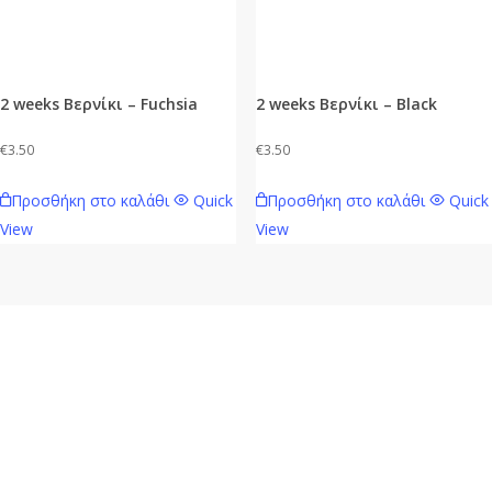
2 weeks Βερνίκι – Fuchsia
2 weeks Βερνίκι – Black
€
3.50
€
3.50
Προσθήκη στο καλάθι
Quick
Προσθήκη στο καλάθι
Quick
View
View
Mavie.gr
Ηλεκτρονικό κατάστημα λιανικής πώλησης Καλλυντικών,