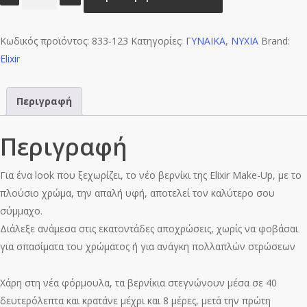
Βερνίκι
40″
Κωδικός προϊόντος:
&
833-123
Κατηγορίες:
ΓΥΝΑΙΚΑ
,
ΝΥΧΙΑ
Brand:
Elixir
Up
to
8
Περιγραφή
Days
–
Περιγραφή
#123
(Top
Για ένα look που ξεχωρίζει, το νέο βερνίκι της Elixir Make-Up, με το
Matte)
πλούσιο χρώμα, την απαλή υφή, αποτελεί τον καλύτερο σου
ποσότητα
σύμμαχο.
Διάλεξε ανάμεσα στις εκατοντάδες αποχρώσεις, χωρίς να φοβάσαι
για σπασίματα του χρώματος ή για ανάγκη πολλαπλών στρώσεων
Χάρη στη νέα φόρμουλα, τα βερνίκια στεγνώνουν μέσα σε 40
δευτερόλεπτα και κρατάνε μέχρι και 8 μέρες, μετά την πρώτη