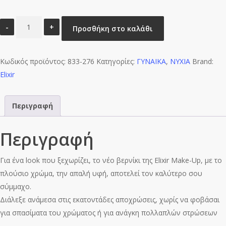
Elixir
Προσθήκη στο καλάθι
Βερνίκι
40″
Κωδικός προϊόντος:
&
833-276
Κατηγορίες:
ΓΥΝΑΙΚΑ
,
ΝΥΧΙΑ
Brand:
Elixir
Up
to
8
Περιγραφή
Days
–
Περιγραφή
#276
(Cotton
Για ένα look που ξεχωρίζει, το νέο βερνίκι της Elixir Make-Up, με το
Candy)
πλούσιο χρώμα, την απαλή υφή, αποτελεί τον καλύτερο σου
ποσότητα
σύμμαχο.
Διάλεξε ανάμεσα στις εκατοντάδες αποχρώσεις, χωρίς να φοβάσαι
για σπασίματα του χρώματος ή για ανάγκη πολλαπλών στρώσεων