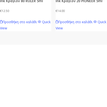
Ink Κραγιον 80 RULER 5ml
Ink Κραγιον 20 PIONEER 5ml
€
12.50
€
14.00
Προσθήκη στο καλάθι
Quick
Προσθήκη στο καλάθι
Quick
View
View
Mavie.gr
Ηλεκτρονικό κατάστημα λιανικής πώλησης Καλλυντικών,
Αρωμάτων Τύπου, Ειδών Μακιγιάζ & Δώρων των πιο Hot
Οίκων. ΔΩΡΕΑΝ μεταφορικά για αγορές άνω των 49€
πανελλαδικά.