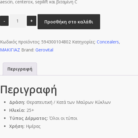
aescin, centerox, sepilift και βιταμίνη C
Gerovital
Προσθήκη στο καλάθι
Αντιρυτιδική
Κρέμα
Κωδικός προϊόντος:
Concealer
594300104802
Κατηγορίες:
Concealers
,
ΜΑΚΙΓΙΑΖ
Ματιών
Brand:
Gerovital
15ml
ποσότητα
Περιγραφή
Περιγραφή
Δράση:
Θεραπευτική / Κατά των Μαύρων Κύκλων
Ηλικία:
25+
Τύπος Δέρματος:
Όλοι οι τύποι
Χρήση:
Ημέρας