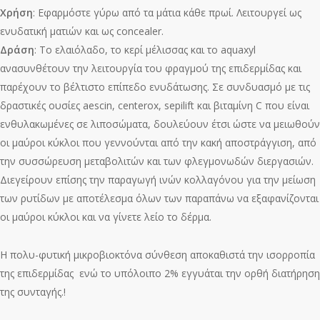
Χρήση
: Εφαρμόστε γύρω από τα μάτια κάθε πρωί. Λειτουργεί ως
ενυδατική ματιών και ως concealer.
Δράση
: Το ελαιόλαδο, το κερί μέλισσας και το aquaxyl
ανασυνθέτουν την λειτουργία του φραγμού της επιδερμίδας και
παρέχουν το βέλτιστο επίπεδο ενυδάτωσης. Σε συνδυασμό με τις
δραστικές ουσίες aescin, centerox, sepilift και βιταμίνη C που είναι
ενθυλακωμένες σε λιποσώματα, δουλεύουν έτσι ώστε να μειωθούν
οι μαύροι κύκλοι που γεννούνται από την κακή αποστράγγιση, από
την συσσώρευση μεταβολιτών και των φλεγμονωδών διεργασιών.
Διεγείρουν επίσης την παραγωγή ινών κολλαγόνου για την μείωση
των ρυτίδων με αποτέλεσμα όλων των παραπάνω να εξαφανίζονται
οι μαύροι κύκλοι και να γίνετε λείο το δέρμα.
Η πολυ-φυτική μικροβιοκτόνα σύνθεση αποκαθιστά την ισορροπία
της επιδερμίδας ενώ το υπόλοιπο 2% εγγυάται την ορθή διατήρηση
της συνταγής.!