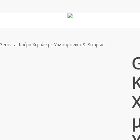
Άνδρας
Unisex
Χώρου
Gerovital Κρέμα Χεριών με Υαλουρονικό & Βιταμίνες
G