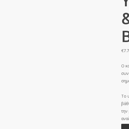
€
7.
Ο κ
συν
σημ
Το 
βάθ
την
ανα