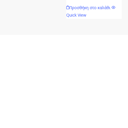
Προσθήκη στο καλάθι
Quick View
Mavie.gr
Επικοινω
Ηλεκτρονικό
Δαγκλή
κατάστημα
88,
λιανικής
67100,
πώλησης
Ξάνθη
Καλλυντικών,
+30 2541
Αρωμάτων
551424
Τύπου,
ΑΦΜ:
Ειδών
056759170