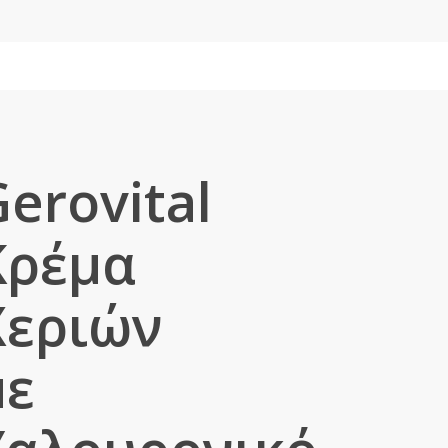
erovital
Κρέμα
Χεριών
με