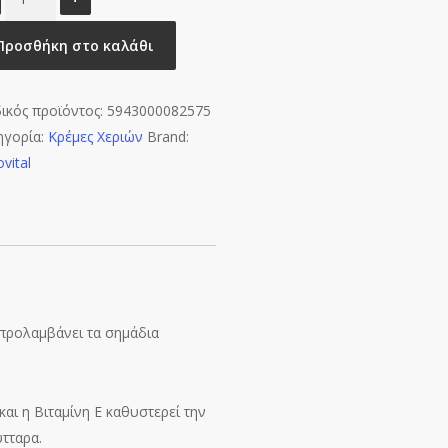
Κρέμα
Χεριών
Προσθήκη στο καλάθι
με
Υαλουρονικό
ικός προϊόντος:
5943000082575
&
ηγορία:
Κρέμες Χεριών
Brand:
Βιταμίνες
vital
ποσότητα
προλαμβάνει τα σημάδια
αι η Βιταμίνη Ε καθυστερεί την
τταρα.