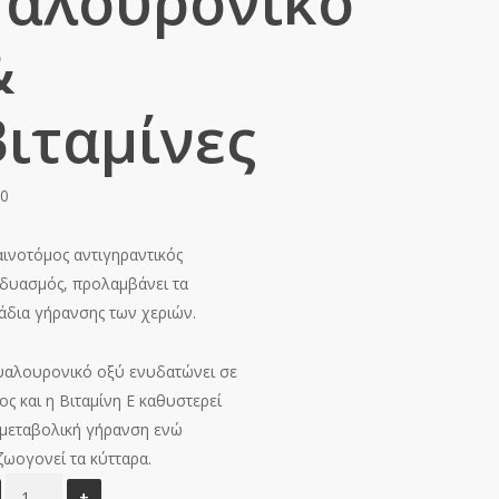
Υαλουρονικό
&
Βιταμίνες
70
αινοτόμος αντιγηραντικός
δυασμός, προλαμβάνει τα
άδια γήρανσης των χεριών.
υαλουρονικό οξύ ενυδατώνει σε
ος και η Βιταμίνη Ε καθυστερεί
 μεταβολική γήρανση ενώ
ζωογονεί τα κύτταρα.
Gerovital