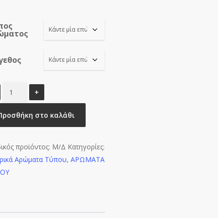
range:
€8.00
πος
through
ώματος
€16.00
γεθος
HOMME
ELITE
JPGLM-
Προσθήκη στο καλάθι
M0318
ποσότητα
ικός προϊόντος:
Μ/Δ
Κατηγορίες:
ρικά Αρώματα Τύπου
,
ΑΡΩΜΑΤΑ
ΠΟΥ