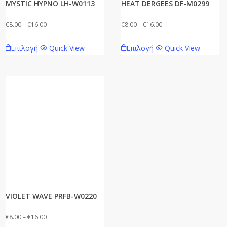
MYSTIC HYPNO LH-W0113
HEAT DERGEES DF-M0299
Price
Price
€
8.00
–
€
16.00
€
8.00
–
€
16.00
range:
range:
Αυτό
Αυτό
Επιλογή
Quick View
Επιλογή
Quick View
€8.00
€8.00
το
το
through
through
προϊόν
προϊόν
€16.00
€16.00
έχει
έχει
πολλαπλές
πολλαπλές
παραλλαγές.
παραλλαγές.
Οι
Οι
επιλογές
επιλογές
μπορούν
μπορούν
να
να
επιλεγούν
επιλεγούν
στη
στη
VIOLET WAVE PRFB-W0220
σελίδα
σελίδα
του
του
Price
€
8.00
–
€
16.00
προϊόντος
προϊόντος