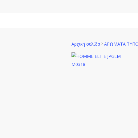
Skip
to
main
Γυναίκα
content
Αρχική σελίδα
ΑΡΩΜΑΤΑ ΤΥΠ