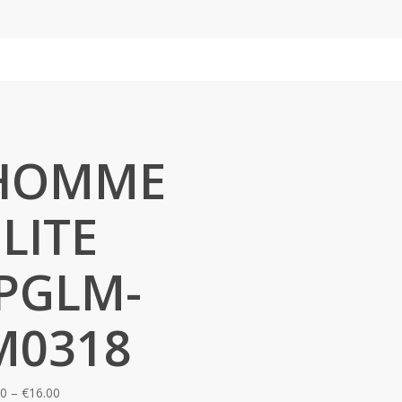
HOMME
ELITE
JPGLM-
M0318
Price
00
–
€
16.00