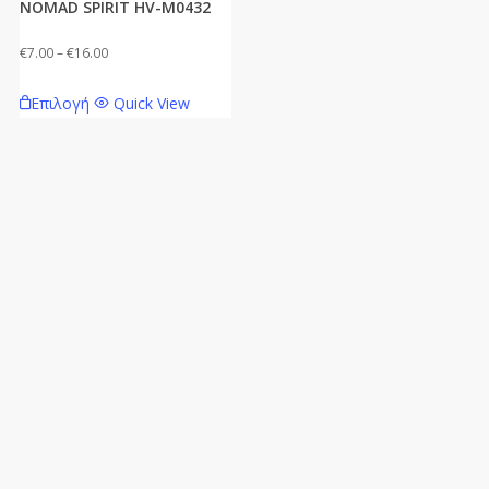
NOMAD SPIRIT HV-M0432
Price
€
7.00
–
€
16.00
range:
Αυτό
Επιλογή
Quick View
€7.00
το
through
προϊόν
€16.00
έχει
πολλαπλές
παραλλαγές.
Οι
επιλογές
μπορούν
να
επιλεγούν
στη
σελίδα
του
προϊόντος