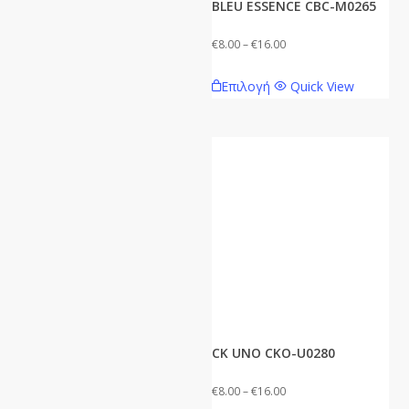
BLEU ESSENCE CBC-M0265
Price
€
8.00
–
€
16.00
range:
Αυτό
Επιλογή
Quick View
€8.00
το
through
προϊόν
€16.00
έχει
πολλαπλές
παραλλαγές.
Οι
επιλογές
μπορούν
να
επιλεγούν
στη
CK UNO CKO-U0280
σελίδα
του
Price
€
8.00
–
€
16.00
προϊόντος