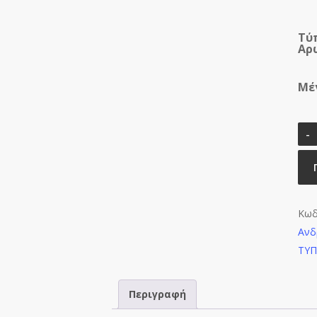
Τύ
Αρ
Μέ
Κωδ
Ανδ
ΤΥ
Περιγραφή