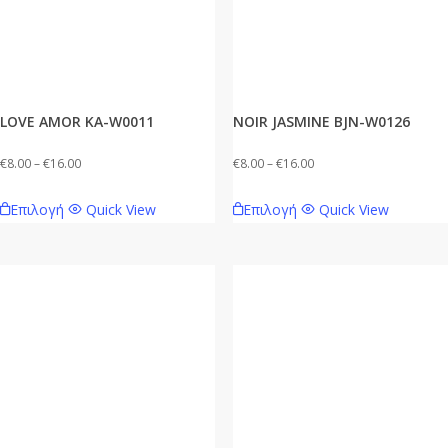
LOVE AMOR KA-W0011
NOIR JASMINE BJN-W0126
Price
Price
€
8.00
–
€
16.00
€
8.00
–
€
16.00
range:
range:
Αυτό
Αυτό
Επιλογή
Quick View
Επιλογή
Quick View
€8.00
€8.00
το
το
through
through
προϊόν
προϊόν
€16.00
€16.00
έχει
έχει
πολλαπλές
πολλαπλές
παραλλαγές.
παραλλαγές.
Οι
Οι
επιλογές
επιλογές
μπορούν
μπορούν
να
να