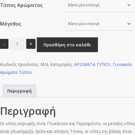
Τύπος Αρώματος
through
€16.00
Μέγεθος
DREAM
Προσθήκη στο καλάθι
LL-
W0144
Κωδικός προϊόντος:
ποσότητα
Μ/Δ
Κατηγορίες:
ΑΡΩΜΑΤΑ ΤΥΠΟΥ
,
Γυναικεία
Αρώματα Τύπου
Περιγραφή
Περιγραφή
Οι νότες κορυφής είναι Γλυκάνισο και Περγαμόντο, οι μεσαίες νότες
είναι γλυκόρριζα, ίριδα και σπόρος Τόνκα, οι νότες της βάσης είναι