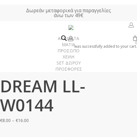
Skip
Δωρεάν μεταφορικά για παραγγελίες
to
άνω των 49€
main
content
a
account
ΑΡΩΜΑΤΑ
0
Αρχική σελίδα
ΑΡΩΜΑΤΑ ΤΥΠΟΥ
Γυναικεία Αρώματα Τύπου
ΜΑΤΙΑ
was successfully added to your cart.
ΠΡΟΣΩΠΟ
DREAM LL-W0144
ΧΕΙΛΗ
SET ΔΩΡΟΥ
ΠΡΟΣΦΟΡΕΣ
Γυναίκα
DREAM LL-
Άνδρας
Unisex
W0144
Χώρου
Price
€
8.00
–
€
16.00
range:
€8.00