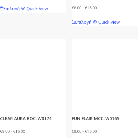
range:
Αυτό
Price
€
8.00
–
€
16.00
Επιλογή
Quick View
€8.00
το
range:
Αυτό
through
προϊόν
Επιλογή
Quick View
€8.00
το
€16.00
έχει
through
προϊόν
πολλαπλές
€16.00
έχει
παραλλαγές.
πολλαπλές
Οι
παραλλαγές.
επιλογές
Οι
μπορούν
επιλογές
να
μπορούν
επιλεγούν
να
στη
επιλεγούν
σελίδα
στη
του
σελίδα
προϊόντος
CLEAR AURA BOC-W0174
FUN FLAIR MCC-W0165
του
προϊόντος
Price
Price
€
8.00
–
€
16.00
€
8.00
–
€
16.00