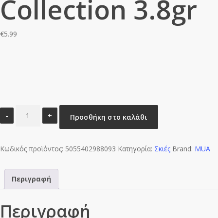
Collection 3.8gr
€
5.99
MUA
Προσθήκη στο καλάθι
5
Shade
Κωδικός προϊόντος:
Utopia
5055402988093
Κατηγορία:
Σκιές
Brand:
MUA
Eyeshadow
Collection
Περιγραφή
3.8gr
ποσότητα
Περιγραφή