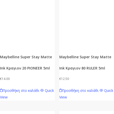
Οι
επιλογές
μπορούν
να
επιλεγούν
στη
σελίδα
του
προϊόντος
Maybelline Super Stay Matte
Maybelline Super Stay Matte
Ink Κραγιον 20 PIONEER 5ml
Ink Κραγιον 80 RULER 5ml
€
14.00
€
12.50
Προσθήκη στο καλάθι
Quick
Προσθήκη στο καλάθι
Quick
View
View