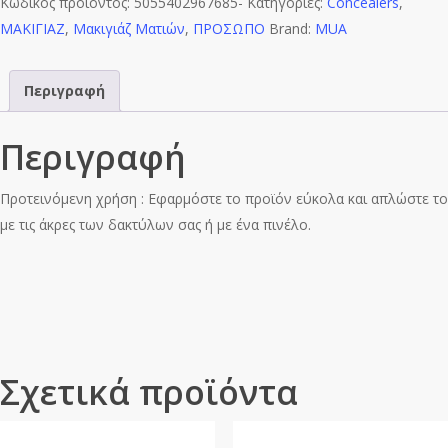
Κωδικός προϊόντος:
COVERAGE
5055402967685-
Κατηγορίες:
Concealers
,
ΜΑΚΙΓΙΑΖ
CONCEALER
,
Μακιγιάζ Ματιών
,
ΠΡΟΣΩΠΟ
Brand:
MUA
12ml
-
Περιγραφή
142
ποσότητα
Περιγραφή
Προτεινόμενη χρήση : Εφαρμόστε το προϊόν εύκολα και απλώστε το
με τις άκρες των δακτύλων σας ή με ένα πινέλο.
Σχετικά προϊόντα