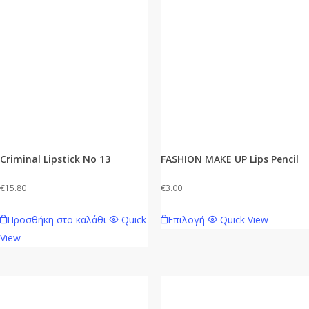
Criminal Lipstick No 13
FASHION MAKE UP Lips Pencil
€
15.80
€
3.00
Αυτό
Προσθήκη στο καλάθι
Quick
Επιλογή
Quick View
το
View
προϊόν
έχει
πολλαπλές
παραλλαγές.