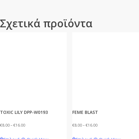
Σχετικά προϊόντα
TOXIC LILY DPP-W0193
FEME BLAST
Price
Price
€
8.00
–
€
16.00
€
8.00
–
€
16.00
range:
range:
Αυτό
Αυτό