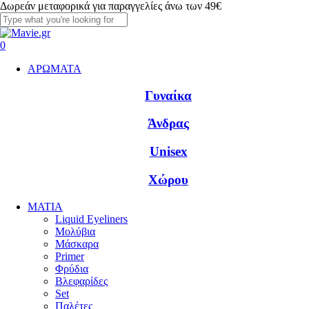
Skip
Δωρεάν μεταφορικά για παραγγελίες άνω των 49€
to
main
Close
content
Search
account
0
Menu
ΑΡΩΜΑΤΑ
Γυναίκα
Άνδρας
Unisex
Χώρου
ΜΑΤΙΑ
Liquid Eyeliners
Μολύβια
Μάσκαρα
Primer
Φρύδια
Βλεφαρίδες
Set
Παλέτες