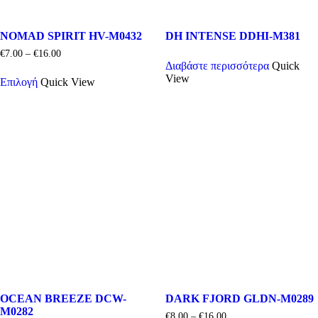
NOMAD SPIRIT HV-M0432
DH INTENSE DDHI-M381
Price
€
7.00
–
€
16.00
range:
Διαβάστε περισσότερα
Quick
Αυτό
€7.00
View
Επιλογή
Quick View
το
through
προϊόν
€16.00
έχει
πολλαπλές
παραλλαγές.
Οι
επιλογές
μπορούν
να
επιλεγούν
στη
σελίδα
του
προϊόντος
OCEAN BREEZE DCW-
DARK FJORD GLDN-M0289
M0282
Price
€
8.00
–
€
16.00