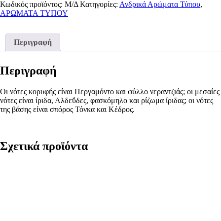
Κωδικός προϊόντος:
M0281
Μ/Δ
Κατηγορίες:
Ανδρικά Αρώματα Τύπου
,
ΑΡΩΜΑΤΑ ΤΥΠΟΥ
ποσότητα
Περιγραφή
Περιγραφή
Οι νότες κορυφής είναι Περγαμόντο και φύλλο νεραντζιάς; οι μεσαίες
νότες είναι ίριδα, Αλδεΰδες, φασκόμηλο και ρίζωμα ίριδας; οι νότες
της βάσης είναι σπόρος Τόνκα και Κέδρος.
Σχετικά προϊόντα