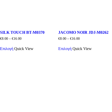
SILK TOUCH BT-M0370
JACOMO NOIR JDJ-M0262
Price
Price
€
8.00
–
€
16.00
€
8.00
–
€
16.00
range:
range:
Αυτό
Αυτό
€8.00
€8.00
Επιλογή
Quick View
Επιλογή
Quick View
το
το
through
through
προϊόν
προϊόν
€16.00
€16.00
έχει
έχει
πολλαπλές
πολλαπλές
παραλλαγές.
παραλλαγές.
Οι
Οι
επιλογές
επιλογές
μπορούν
μπορούν
να
να
επιλεγούν
επιλεγούν
στη
στη
σελίδα
σελίδα
του
του
προϊόντος
προϊόντος