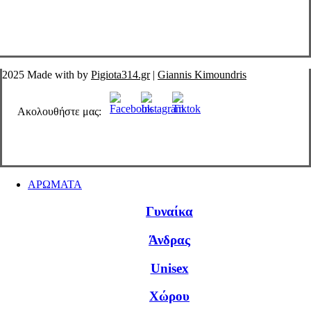
2025 Made with
by
Pigiota314.gr
|
Giannis Kimoundris
Ακολουθήστε μας:
Close
ΑΡΩΜΑΤΑ
Menu
Γυναίκα
Άνδρας
Unisex
Χώρου