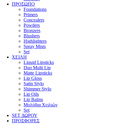
ΠΡΟΣΩΠΟ
Foundations
Primers
Concealers
Powders
Bronzers
Blushers
Highlighters
Spray Mists
Set
ΧΕΙΛΗ
Liquid Lipsticks
Duo Multi Lip
Matte Lipsticks
Lip Gloss
Satin Stylo
Shimmer Stylo
Lip Oils
Lip Balms
Μολύβια Χειλιών
Set
SET ΔΩΡΟΥ
ΠΡΟΣΦΟΡΕΣ