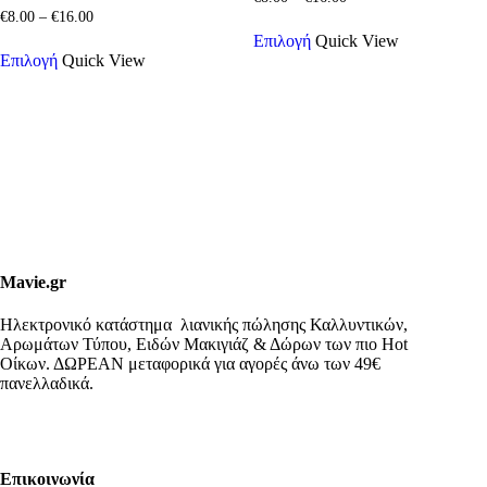
range:
Price
€
8.00
–
€
16.00
Αυτό
€8.00
range:
Επιλογή
Quick View
Αυτό
το
through
€8.00
Επιλογή
Quick View
το
προϊόν
€16.00
through
προϊόν
έχει
€16.00
έχει
πολλαπλές
πολλαπλές
παραλλαγές.
παραλλαγές.
Οι
Οι
επιλογές
επιλογές
μπορούν
μπορούν
να
να
επιλεγούν
επιλεγούν
στη
στη
σελίδα
σελίδα
του
Mavie.gr
του
προϊόντος
προϊόντος
Ηλεκτρονικό κατάστημα λιανικής πώλησης Καλλυντικών,
Αρωμάτων Τύπου, Ειδών Μακιγιάζ & Δώρων των πιο Hot
Οίκων. ΔΩΡΕΑΝ μεταφορικά για αγορές άνω των 49€
πανελλαδικά.
Επικοινωνία