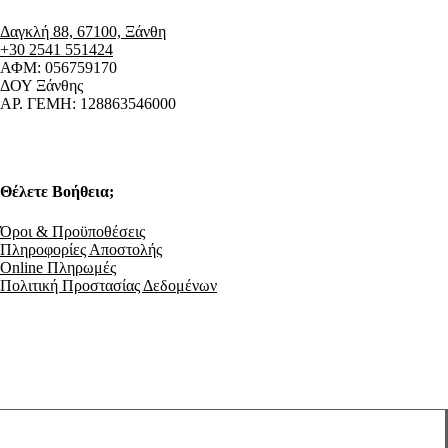
Δαγκλή 88, 67100, Ξάνθη
+30 2541 551424
ΑΦΜ: 056759170
ΔΟΥ Ξάνθης
ΑΡ. ΓΕΜΗ: 128863546000
Θέλετε Βοήθεια;
Όροι & Προϋποθέσεις
Πληροφορίες Αποστολής
Online Πληρωμές
Πολιτική Προστασίας Δεδομένων