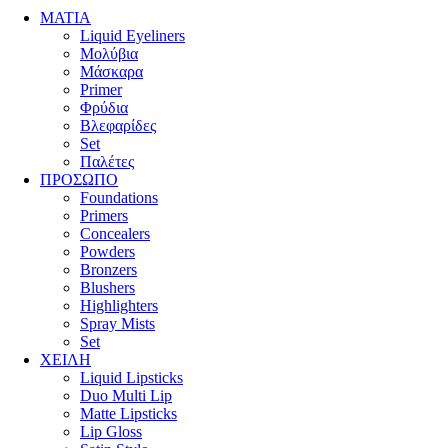
ΜΑΤΙΑ
Liquid Eyeliners
Μολύβια
Μάσκαρα
Primer
Φρύδια
Βλεφαρίδες
Set
Παλέτες
ΠΡΟΣΩΠΟ
Foundations
Primers
Concealers
Powders
Bronzers
Blushers
Highlighters
Spray Mists
Set
ΧΕΙΛΗ
Liquid Lipsticks
Duo Multi Lip
Matte Lipsticks
Lip Gloss