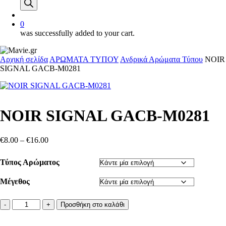
account
0
was successfully added to your cart.
Αρχική σελίδα
ΑΡΩΜΑΤΑ ΤΥΠΟΥ
Ανδρικά Αρώματα Τύπου
NOIR
SIGNAL GACB-M0281
NOIR SIGNAL GACB-M0281
Price
€
8.00
–
€
16.00
range:
€8.00
Τύπος Αρώματος
through
€16.00
Μέγεθος
NOIR
Προσθήκη στο καλάθι
SIGNAL
GACB-