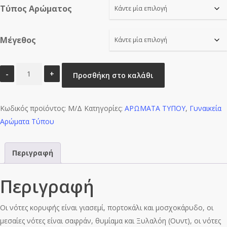
Τύπος Αρώματος
through
€16.00
Μέγεθος
SHE
Προσθήκη στο καλάθι
GRACE
RCFH-
Κωδικός προϊόντος:
W0195
Μ/Δ
Κατηγορίες:
ΑΡΩΜΑΤΑ ΤΥΠΟΥ
,
Γυναικεία
Αρώματα Τύπου
ποσότητα
Περιγραφή
Περιγραφή
Οι νότες κορυφής είναι γιασεμί, πορτοκάλι και μοσχοκάρυδο, οι
μεσαίες νότες είναι σαφράν, θυμίαμα και Ξυλαλόη (Ουντ), οι νότες