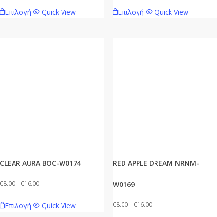
range:
range:
Αυτό
Αυτό
Επιλογή
Quick View
Επιλογή
Quick View
€8.00
€8.00
το
το
through
through
προϊόν
προϊόν
€16.00
€16.00
έχει
έχει
πολλαπλές
πολλαπλές
παραλλαγές.
παραλλαγές.
Οι
Οι
επιλογές
επιλογές
μπορούν
μπορούν
να
να
επιλεγούν
επιλεγούν
στη
στη
σελίδα
σελίδα
CLEAR AURA BOC-W0174
RED APPLE DREAM NRNM-
του
του
προϊόντος
προϊόντος
Price
€
8.00
–
€
16.00
W0169
range:
Αυτό
Price
€
8.00
–
€
16.00
Επιλογή
Quick View
€8.00
το
range: