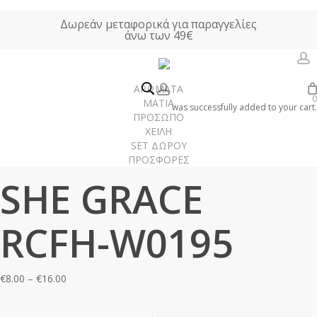
Skip
Δωρεάν μεταφορικά για παραγγελίες
to
άνω των 49€
main
content
a
account
ΑΡΩΜΑΤΑ
0
Αρχική σελίδα
ΑΡΩΜΑΤΑ ΤΥΠΟΥ
Γυναικεία Αρώματα Τύπου
ΜΑΤΙΑ
was successfully added to your cart.
ΠΡΟΣΩΠΟ
SHE GRACE RCFH-W0195
ΧΕΙΛΗ
SET ΔΩΡΟΥ
ΠΡΟΣΦΟΡΕΣ
Γυναίκα
SHE GRACE
Άνδρας
Unisex
RCFH-W0195
Χώρου
Price
€
8.00
–
€
16.00
range:
€8.00