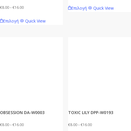
range:
Αυτό
Price
€
8.00
–
€
16.00
Επιλογή
Quick View
€8.00
το
range:
Αυτό
through
προϊόν
Επιλογή
Quick View
€8.00
το
€16.00
έχει
through
προϊόν
πολλαπλές
€16.00
έχει
παραλλαγές.
πολλαπλές
Οι
παραλλαγές.
επιλογές
Οι
μπορούν
επιλογές
να
μπορούν
επιλεγούν
να
στη
επιλεγούν
σελίδα
στη
του
σελίδα
προϊόντος
OBSESSION DA-W0003
TOXIC LILY DPP-W0193
του
προϊόντος
Price
Price
€
8.00
–
€
16.00
€
8.00
–
€
16.00