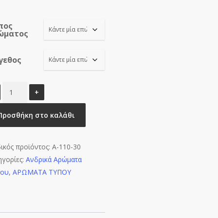
range:
€8.00
πος
through
ώματος
€16.00
γεθος
SILK
TOUCH
BT-
Προσθήκη στο καλάθι
M0370
ποσότητα
ικός προϊόντος:
A-110-30
ηγορίες:
Ανδρικά Αρώματα
που
,
ΑΡΩΜΑΤΑ ΤΥΠΟΥ