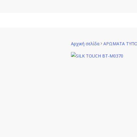
Skip
to
main
Γυναίκα
content
Αρχική σελίδα
ΑΡΩΜΑΤΑ ΤΥΠ