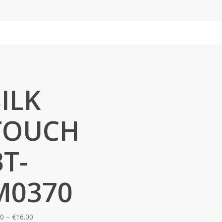
SILK
TOUCH
BT-
M0370
Price
00
–
€
16.00