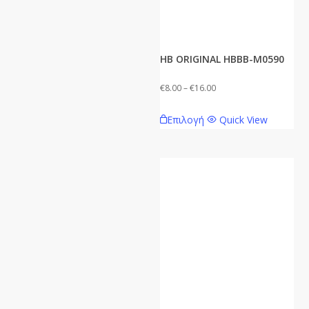
HB ORIGINAL HBBB-M0590
Price
€
8.00
–
€
16.00
range:
Αυτό
Επιλογή
Quick View
€8.00
το
through
προϊόν
€16.00
έχει
πολλαπλές
παραλλαγές.
Οι
επιλογές
μπορούν
να
επιλεγούν
στη