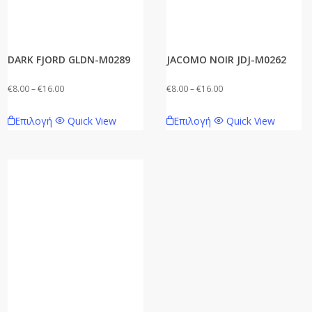
DARK FJORD GLDN-M0289
JACOMO NOIR JDJ-M0262
Price
Price
€
8.00
–
€
16.00
€
8.00
–
€
16.00
range:
range:
Αυτό
Αυτό
Επιλογή
Quick View
Επιλογή
Quick View
€8.00
€8.00
το
το
through
through
προϊόν
προϊόν
€16.00
€16.00
έχει
έχει
πολλαπλές
πολλαπλές
παραλλαγές.
παραλλαγές.
Οι
Οι
επιλογές
επιλογές
μπορούν
μπορούν
να
να
επιλεγούν
επιλεγούν
στη
στη