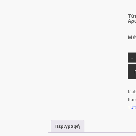
Τύ
Αρ
Μέ
Κωδ
Κατ
Τύ
Περιγραφή