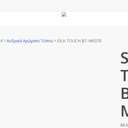
Άνδρας
Unisex
Χώρου
ΟΥ
Ανδρικά Αρώματα Τύπου
SILK TOUCH BT-M0370
€
8.