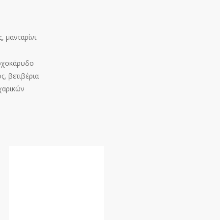
, μανταρίνι
οσχοκάρυδο
ς, βετιβέρια
χαρικών