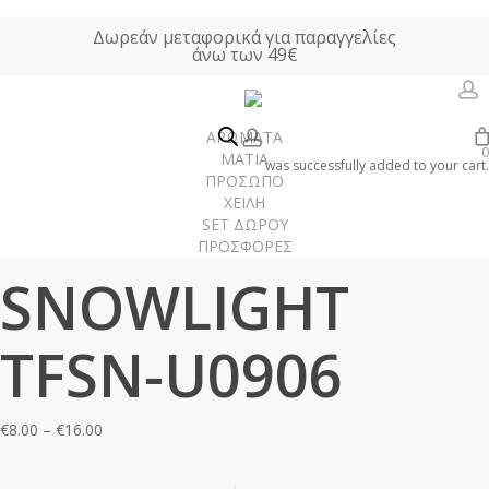
Skip
Δωρεάν μεταφορικά για παραγγελίες
to
άνω των 49€
main
content
a
account
ΑΡΩΜΑΤΑ
0
Αρχική σελίδα
ΑΡΩΜΑΤΑ ΤΥΠΟΥ
Unisex Αρώματα
SNOWLIGHT
ΜΑΤΙΑ
was successfully added to your cart.
ΠΡΟΣΩΠΟ
TFSN-U0906
ΧΕΙΛΗ
SET ΔΩΡΟΥ
ΠΡΟΣΦΟΡΕΣ
Γυναίκα
SNOWLIGHT
Άνδρας
Unisex
TFSN-U0906
Χώρου
Price
€
8.00
–
€
16.00
range:
€8.00