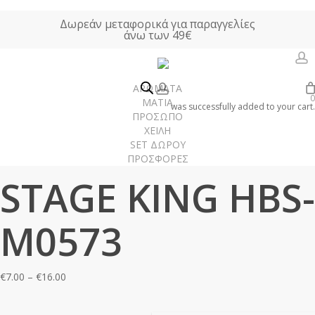
Skip
Δωρεάν μεταφορικά για παραγγελίες
to
άνω των 49€
main
content
a
account
ΑΡΩΜΑΤΑ
0
Αρχική σελίδα
ΑΡΩΜΑΤΑ ΤΥΠΟΥ
Ανδρικά Αρώματα Τύπου
ΜΑΤΙΑ
was successfully added to your cart.
ΠΡΟΣΩΠΟ
STAGE KING HBS-M0573
ΧΕΙΛΗ
SET ΔΩΡΟΥ
ΠΡΟΣΦΟΡΕΣ
Γυναίκα
STAGE KING HBS-
Άνδρας
Unisex
M0573
Χώρου
Price
€
7.00
–
€
16.00
range:
€7.00