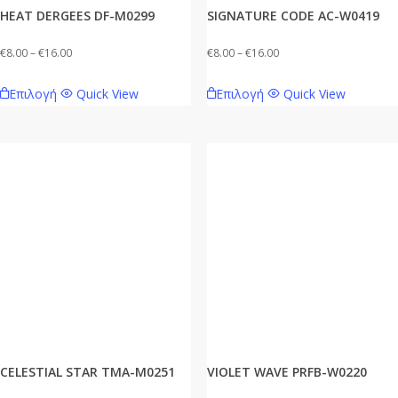
HEAT DERGEES DF-M0299
SIGNATURE CODE AC-W0419
Price
Price
€
8.00
–
€
16.00
€
8.00
–
€
16.00
range:
range:
Αυτό
Αυτό
Επιλογή
Quick View
Επιλογή
Quick View
€8.00
€8.00
το
το
through
through
προϊόν
προϊόν
€16.00
€16.00
έχει
έχει
πολλαπλές
πολλαπλές
παραλλαγές.
παραλλαγές.
Οι
Οι
επιλογές
επιλογές
μπορούν
μπορούν
να
να
επιλεγούν
επιλεγούν
στη
στη
σελίδα
σελίδα
CELESTIAL STAR TMA-M0251
VIOLET WAVE PRFB-W0220
του
του