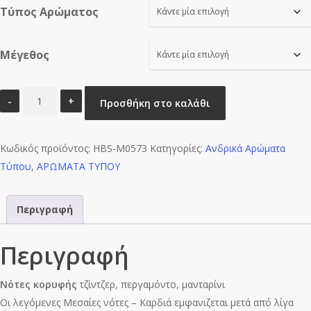
Τύπος Αρώματος
through
€16.00
Μέγεθος
STAGE
Προσθήκη στο καλάθι
KING
HBS-
Κωδικός προϊόντος:
M0573
HBS-M0573
Κατηγορίες:
Ανδρικά Αρώματα
Τύπου
ποσότητα
,
ΑΡΩΜΑΤΑ ΤΥΠΟΥ
Περιγραφή
Περιγραφή
Νότες κορυφής
τζίντζερ, περγαμόντο, μανταρίνι
Οι λεγόμενες Μεσαίες νότες – Kαρδιά εμφανιζεται μετά από λίγα