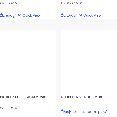
προϊόντος
προϊόντος
Price
Price
€
8.00
–
€
16.00
€
8.00
–
€
16.00
range:
range:
Αυτό
Αυτό
Επιλογή
Quick View
Επιλογή
Quick View
€8.00
€8.00
το
το
through
through
προϊόν
προϊόν
€16.00
€16.00
έχει
έχει
πολλαπλές
πολλαπλές
παραλλαγές.
παραλλαγές.
Οι
Οι
επιλογές
επιλογές
μπορούν
μπορούν
να
να
επιλεγούν
επιλεγούν
στη
στη
σελίδα
σελίδα
NOBLE SPIRIT GA-MM0581
DH INTENSE DDHI-M381
του
του
προϊόντος
προϊόντος
Price
€
7.00
–
€
16.00
Διαβάστε περισσότερα
range:
Αυτό