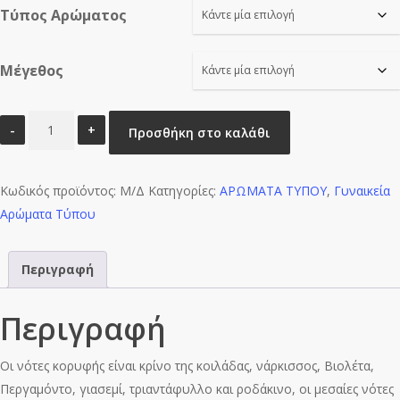
Τύπος Αρώματος
through
€16.00
Μέγεθος
TRUE
Προσθήκη στο καλάθι
SHE
LW-
Κωδικός προϊόντος:
W0963
Μ/Δ
Κατηγορίες:
ΑΡΩΜΑΤΑ ΤΥΠΟΥ
,
Γυναικεία
Αρώματα Τύπου
ποσότητα
Περιγραφή
Περιγραφή
Οι νότες κορυφής είναι κρίνο της κοιλάδας, νάρκισσος, Βιολέτα,
Περγαμόντο, γιασεμί, τριαντάφυλλο και ροδάκινο, οι μεσαίες νότες