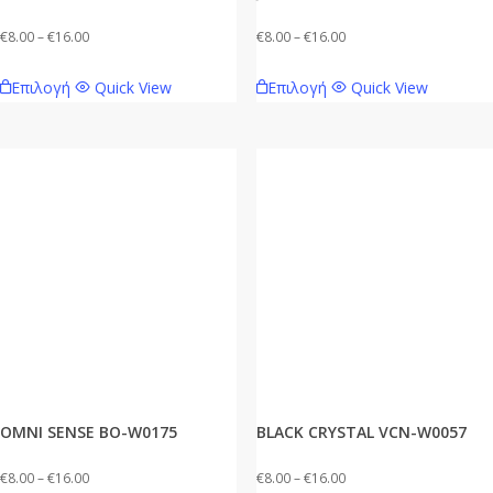
Price
Price
€
8.00
–
€
16.00
€
8.00
–
€
16.00
range:
range:
Αυτό
Αυτό
Επιλογή
Quick View
Επιλογή
Quick View
€8.00
€8.00
το
το
through
through
προϊόν
προϊόν
€16.00
€16.00
έχει
έχει
πολλαπλές
πολλαπλές
παραλλαγές.
παραλλαγές.
Οι
Οι
επιλογές
επιλογές
μπορούν
μπορούν
να
να
επιλεγούν
επιλεγούν
στη
στη
σελίδα
σελίδα
OMNI SENSE BO-W0175
BLACK CRYSTAL VCN-W0057
του
του
προϊόντος
προϊόντος
Price
Price
€
8.00
–
€
16.00
€
8.00
–
€
16.00