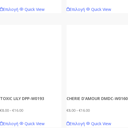
range:
range:
Αυτό
Αυτό
Επιλογή
Quick View
Επιλογή
Quick View
€8.00
€8.00
το
το
through
through
προϊόν
προϊόν
€16.00
€16.00
έχει
έχει
πολλαπλές
πολλαπλές
παραλλαγές.
παραλλαγές.
Οι
Οι
επιλογές
επιλογές
μπορούν
μπορούν
να
να
επιλεγούν
επιλεγούν
στη
στη
σελίδα
σελίδα
TOXIC LILY DPP-W0193
CHERIE D’AMOUR DMDC-W0160
του
του
προϊόντος
προϊόντος
Price
Price
€
8.00
–
€
16.00
€
8.00
–
€
16.00
range:
range:
Αυτό
Αυτό
Επιλογή
Quick View
Επιλογή
Quick View
€8.00
€8.00
το
το