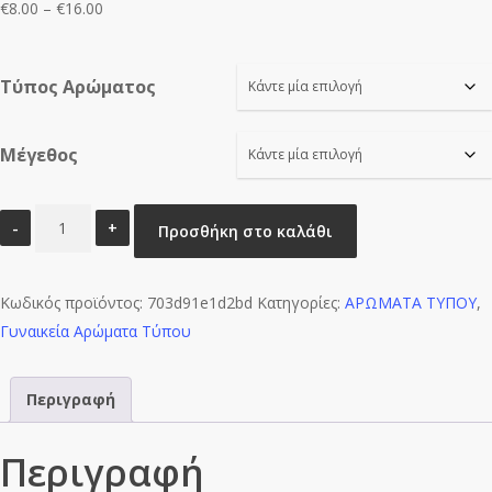
Price
€
8.00
–
€
16.00
range:
€8.00
Τύπος Αρώματος
through
€16.00
Μέγεθος
TRUE
Προσθήκη στο καλάθι
STATEMENT
YM-
Κωδικός προϊόντος:
W0155
703d91e1d2bd
Κατηγορίες:
ΑΡΩΜΑΤΑ ΤΥΠΟΥ
,
Γυναικεία Αρώματα Τύπου
ποσότητα
Περιγραφή
Περιγραφή