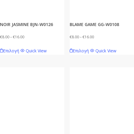
NOIR JASMINE BJN-W0126
BLAME GAME GG-W0108
Price
Price
€
8.00
–
€
16.00
€
8.00
–
€
16.00
range:
range:
Αυτό
Αυτό
Επιλογή
Quick View
Επιλογή
Quick View
€8.00
€8.00
το
το
through
through
προϊόν
προϊόν
€16.00
€16.00
έχει
έχει
πολλαπλές
πολλαπλές
παραλλαγές.
παραλλαγές.
Οι
Οι
επιλογές
επιλογές
μπορούν
μπορούν
να
να
επιλεγούν
επιλεγούν
στη
στη