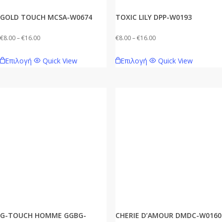
σελίδα
σελίδα
GOLD TOUCH MCSA-W0674
TOXIC LILY DPP-W0193
του
του
προϊόντος
προϊόντος
Price
Price
€
8.00
–
€
16.00
€
8.00
–
€
16.00
range:
range:
Αυτό
Αυτό
Επιλογή
Quick View
Επιλογή
Quick View
€8.00
€8.00
το
το
through
through
προϊόν
προϊόν
€16.00
€16.00
έχει
έχει
πολλαπλές
πολλαπλές
παραλλαγές.
παραλλαγές.
Οι
Οι
επιλογές
επιλογές
μπορούν
μπορούν
να
να
επιλεγούν
επιλεγούν
στη
στη
σελίδα
σελίδα
G-TOUCH HOMME GGBG-
CHERIE D’AMOUR DMDC-W0160
του
του