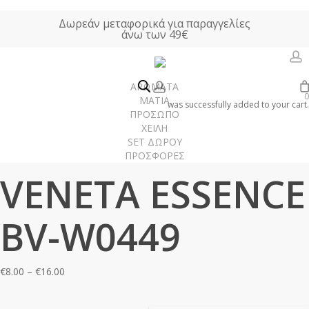
Skip
Δωρεάν μεταφορικά για παραγγελίες
to
άνω των 49€
main
content
a
account
ΑΡΩΜΑΤΑ
0
Αρχική σελίδα
ΑΡΩΜΑΤΑ ΤΥΠΟΥ
Γυναικεία Αρώματα Τύπου
ΜΑΤΙΑ
was successfully added to your cart.
ΠΡΟΣΩΠΟ
VENETA ESSENCE BV-W0449
ΧΕΙΛΗ
SET ΔΩΡΟΥ
ΠΡΟΣΦΟΡΕΣ
Γυναίκα
VENETA ESSENCE
Άνδρας
Unisex
BV-W0449
Χώρου
Price
€
8.00
–
€
16.00
range:
€8.00