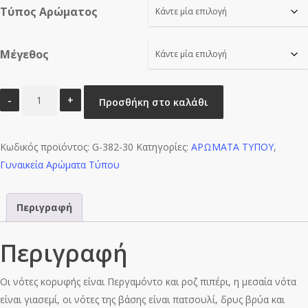
Τύπος Αρώματος
through
€16.00
Μέγεθος
VENETA
Προσθήκη στο καλάθι
ESSENCE
BV-
Κωδικός προϊόντος:
W0449
G-382-30
Κατηγορίες:
ΑΡΩΜΑΤΑ ΤΥΠΟΥ
,
Γυναικεία Αρώματα Τύπου
ποσότητα
Περιγραφή
Περιγραφή
Οι νότες κορυφής είναι Περγαμόντο και ροζ πιπέρι, η μεσαία νότα
είναι γιασεμί, οι νότες της βάσης είναι πατσουλί, δρυς βρύα και