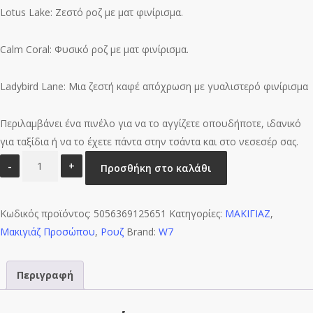
Lotus Lake: Ζεστό ροζ με ματ φινίρισμα.
Calm Coral: Φυσικό ροζ με ματ φινίρισμα.
Ladybird Lane: Μια ζεστή καφέ απόχρωση με γυαλιστερό φινίρισμα
Περιλαμβάνει ένα πινέλο για να το αγγίζετε οπουδήποτε, ιδανικό
για ταξίδια ή να το έχετε πάντα στην τσάντα και στο νεσεσέρ σας.
W7
Προσθήκη στο καλάθι
Cosmetics
The
Κωδικός προϊόντος:
Boxed
5056369125651
Κατηγορίες:
ΜΑΚΙΓΙΑΖ
,
Μακιγιάζ Προσώπου
Peachy
,
Ρουζ
Brand:
W7
Beach
6gr
Περιγραφή
ποσότητα