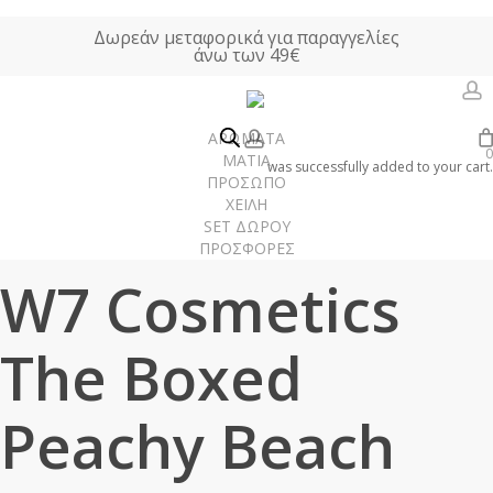
Skip
Δωρεάν μεταφορικά για παραγγελίες
to
άνω των 49€
main
content
a
account
ΑΡΩΜΑΤΑ
0
Αρχική σελίδα
ΜΑΚΙΓΙΑΖ
Μακιγιάζ Προσώπου
Ρουζ
W7
ΜΑΤΙΑ
was successfully added to your cart.
ΠΡΟΣΩΠΟ
Cosmetics The Boxed Peachy Beach 6gr
ΧΕΙΛΗ
SET ΔΩΡΟΥ
ΠΡΟΣΦΟΡΕΣ
Γυναίκα
W7 Cosmetics
Άνδρας
Unisex
The Boxed
Χώρου
Peachy Beach