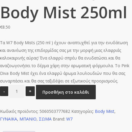
Body Mist 250ml
€
8.50
Τα W7 Body Mists (250 ml ) έχουν αναπτυχθεί για την ενυδάτωση
και ανανέωση της επιδερμίδας σας με την μορφή μιας ελαφριάς
καλοκαιρινής αύρας! Ένα ελαφρύ σπρέυ θα ενυδατώσει και θα
αναζοωγονήσει το δέρμα χάρη στην αρωματική φόρμουλα. Το Pink
Diva Body Mist έχει ένα ελαφρύ άρωμα λουλουδιών που θα σας
συναρπάσει και θα σας ταξιδέψει σε εξωτικούς προορισμούς.
W7
Προσθήκη στο καλάθι
Pink
Diva
Κωδικός προϊόντος:
Body
5060503777682
Κατηγορίες:
Body Mist
,
ΓΥΝΑΙΚΑ
Mist
,
ΜΠΑΝΙΟ
,
ΣΩΜΑ
Brand:
W7
250ml