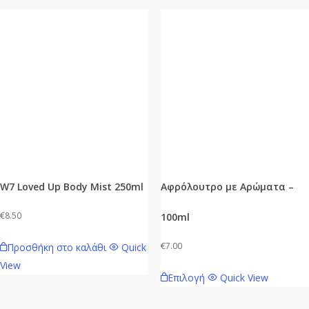
έχει
πολλαπλές
παραλλαγές.
Οι
επιλογές
μπορούν
να
επιλεγούν
στη
σελίδα
W7 Loved Up Body Mist 250ml
Αφρόλουτρο με Αρώματα –
του
προϊόντος
€
8.50
100ml
€
7.00
Προσθήκη στο καλάθι
Quick
View
Αυτό
Επιλογή
Quick View
το
προϊόν