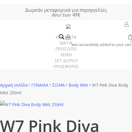
Skip
Δωρεάν μεταφορικά για παραγγελίες
to
άνω των 49€
main
content
a
account
ΑΡΩΜΑΤΑ
0
ΜΑΤΙΑ
was successfully added to your cart.
ΠΡΟΣΩΠΟ
ΧΕΙΛΗ
SET ΔΩΡΟΥ
ΠΡΟΣΦΟΡΕΣ
Γυναίκα
Άνδρας
Αρχική σελίδα
ΓΥΝΑΙΚΑ
ΣΩΜΑ
Body Mist
W7 Pink Diva Body
Mist 250ml
Unisex
Χώρου
W7 Pink Diva