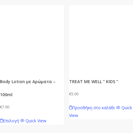
Body Lotion με Αρώματα –
TREAT ME WELL ” KIDS “
€
5.00
100ml
€
7.00
Προσθήκη στο καλάθι
Quick
View
Αυτό
Επιλογή
Quick View
το
προϊόν