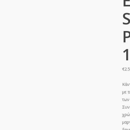
S
€
2.
Κάν
με 
των
Συν
χρώ
μαρ
δημ