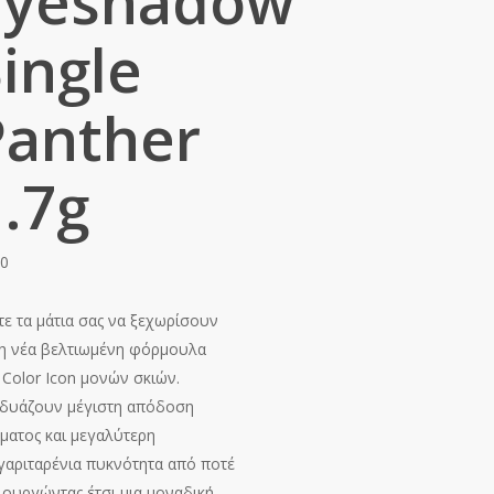
Eyeshadow
ingle
Panther
1.7g
50
τε τα μάτια σας να ξεχωρίσουν
τη νέα βελτιωμένη φόρμουλα
 Color Icon μονών σκιών.
δυάζουν μέγιστη απόδοση
ματος και μεγαλύτερη
γαριταρένια πυκνότητα από ποτέ
ιουργώντας έτσι μια μοναδική,