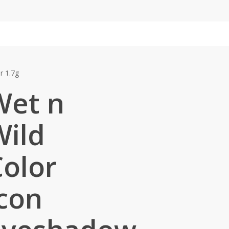
r 1.7g
Wet n
Wild
Color
Icon