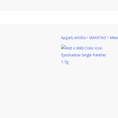
Skip
to
main
Γυναίκα
content
Αρχική σελίδα
ΜΑΚΙΓΙΑΖ
Μακι