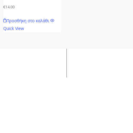
€
14.00
Προσθήκη στο καλάθι
Quick View
νία
Θέλετε
Βοήθεια;
Όροι &
Προϋποθέσεις
Πληροφορίες
Αποστολής
Online