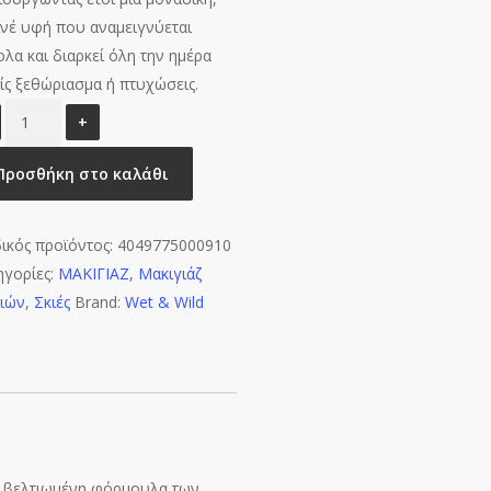
ινέ υφή που αναμειγνύεται
ολα και διαρκεί όλη την ημέρα
ίς ξεθώριασμα ή πτυχώσεις.
Wet
n
Wild
Προσθήκη στο καλάθι
Color
Icon
ικός προϊόντος:
4049775000910
Eyeshadow
ηγορίες:
ΜΑΚΙΓΙΑΖ
,
Μακιγιάζ
Single
ιών
,
Σκιές
Brand:
Wet & Wild
Panther
1.7g
ποσότητα
έα βελτιωμένη φόρμουλα των