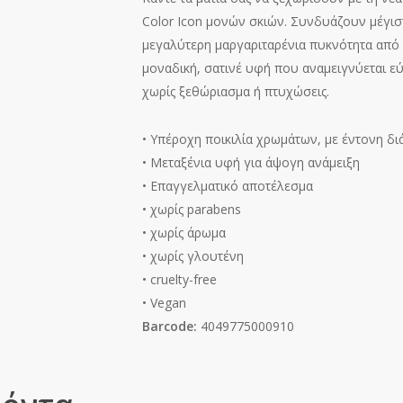
Color Icon μονών σκιών. Συνδυάζουν μέγι
μεγαλύτερη μαργαριταρένια πυκνότητα από 
μοναδική, σατινέ υφή που αναμειγνύεται εύ
χωρίς ξεθώριασμα ή πτυχώσεις.
• Υπέροχη ποικιλία χρωμάτων, με έντονη δι
• Μεταξένια υφή για άψογη ανάμειξη
• Επαγγελματικό αποτέλεσμα
• χωρίς parabens
• χωρίς άρωμα
• χωρίς γλουτένη
• cruelty-free
• Vegan
Barcode:
4049775000910