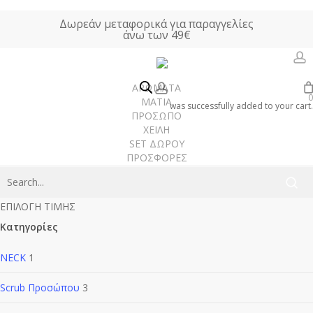
Skip
Δωρεάν μεταφορικά για παραγγελίες
to
άνω των 49€
main
content
a
account
ΑΡΩΜΑΤΑ
Frida Kahlo
0
ΜΑΤΙΑ
was successfully added to your cart.
ΠΡΟΣΩΠΟ
ΧΕΙΛΗ
SET ΔΩΡΟΥ
Αρχική σελίδα
Frida Kahlo
ΠΡΟΣΦΟΡΕΣ
Γυναίκα
Άνδρας
ΕΠΙΛΟΓΗ ΤΙΜΗΣ
Unisex
Κατηγορίες
Χώρου
NECK
1
Scrub Προσώπου
3