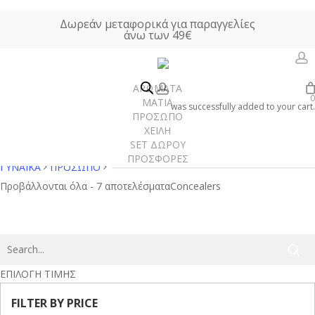
Skip
Δωρεάν μεταφορικά για παραγγελίες
to
άνω των 49€
main
content
a
account
ΑΡΩΜΑΤΑ
Concealers
0
ΜΑΤΙΑ
was successfully added to your cart.
ΠΡΟΣΩΠΟ
ΧΕΙΛΗ
SET ΔΩΡΟΥ
Αρχική σελίδα
ΠΡΟΣΦΟΡΕΣ
ΓΥΝΑΙΚΑ
ΠΡΟΣΩΠΟ
Γυναίκα
Προβάλλονται όλα - 7 αποτελέσματα
Concealers
Άνδρας
Unisex
Χώρου
ΕΠΙΛΟΓΗ ΤΙΜΗΣ
FILTER BY PRICE