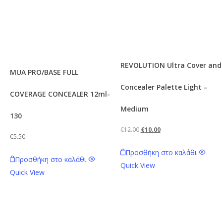
REVOLUTION Ultra Cover and
MUA PRO/BASE FULL
Concealer Palette Light –
COVERAGE CONCEALER 12ml-
Medium
130
Original
Η
€
12.00
€
10.00
€
5.50
price
τρέχουσα
Προσθήκη στο καλάθι
was:
τιμή
Προσθήκη στο καλάθι
Quick View
€12.00.
είναι:
Quick View
€10.00.