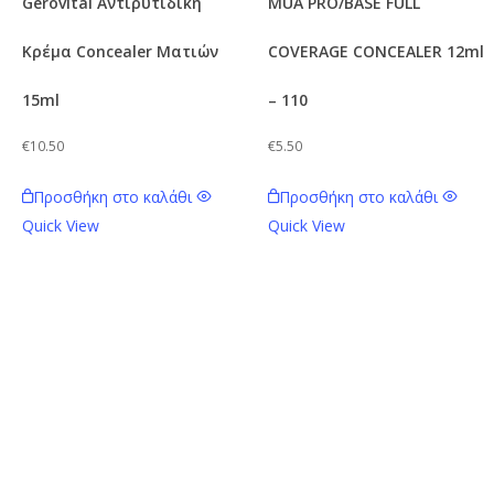
Gerovital Αντιρυτιδική
MUA PRO/BASE FULL
Κρέμα Concealer Ματιών
COVERAGE CONCEALER 12ml
15ml
– 110
€
10.50
€
5.50
Προσθήκη στο καλάθι
Προσθήκη στο καλάθι
Quick View
Quick View