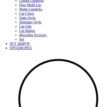
Liquid Lipsticks
Duo Multi Lip
Matte Lipsticks
Lip Gloss
Satin Stylo
Shimmer Stylo
Lip Oils
Lip Balms
Μολύβια Χειλιών
Set
SET ΔΩΡΟΥ
ΠΡΟΣΦΟΡΕΣ